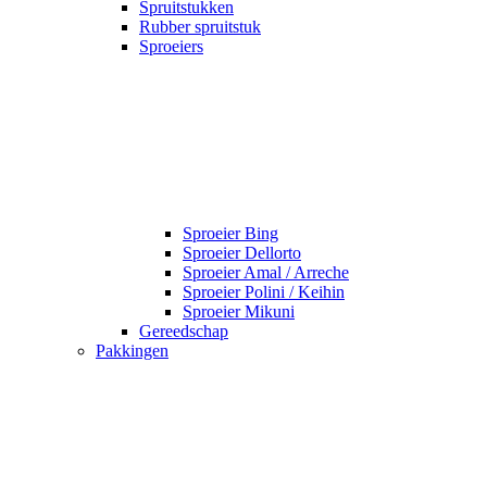
Spruitstukken
Rubber spruitstuk
Sproeiers
Sproeier Bing
Sproeier Dellorto
Sproeier Amal / Arreche
Sproeier Polini / Keihin
Sproeier Mikuni
Gereedschap
Pakkingen