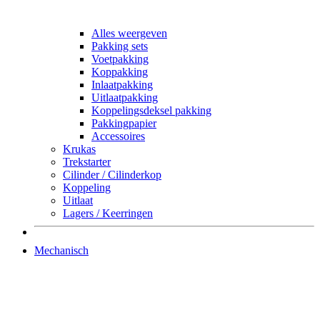
Alles weergeven
Pakking sets
Voetpakking
Koppakking
Inlaatpakking
Uitlaatpakking
Koppelingsdeksel pakking
Pakkingpapier
Accessoires
Krukas
Trekstarter
Cilinder / Cilinderkop
Koppeling
Uitlaat
Lagers / Keerringen
Mechanisch