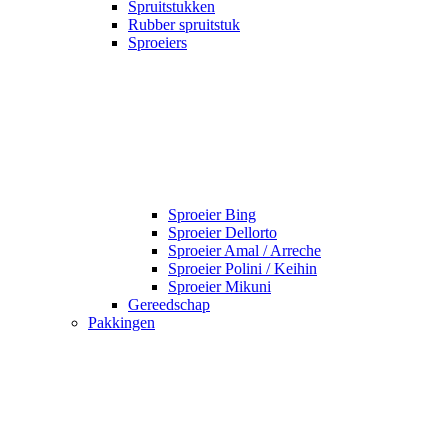
Spruitstukken
Rubber spruitstuk
Sproeiers
Sproeier Bing
Sproeier Dellorto
Sproeier Amal / Arreche
Sproeier Polini / Keihin
Sproeier Mikuni
Gereedschap
Pakkingen