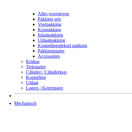
Alles weergeven
Pakking sets
Voetpakking
Koppakking
Inlaatpakking
Uitlaatpakking
Koppelingsdeksel pakking
Pakkingpapier
Accessoires
Krukas
Trekstarter
Cilinder / Cilinderkop
Koppeling
Uitlaat
Lagers / Keerringen
Mechanisch