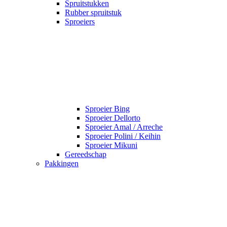
Spruitstukken
Rubber spruitstuk
Sproeiers
Sproeier Bing
Sproeier Dellorto
Sproeier Amal / Arreche
Sproeier Polini / Keihin
Sproeier Mikuni
Gereedschap
Pakkingen