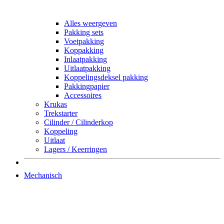
Alles weergeven
Pakking sets
Voetpakking
Koppakking
Inlaatpakking
Uitlaatpakking
Koppelingsdeksel pakking
Pakkingpapier
Accessoires
Krukas
Trekstarter
Cilinder / Cilinderkop
Koppeling
Uitlaat
Lagers / Keerringen
Mechanisch