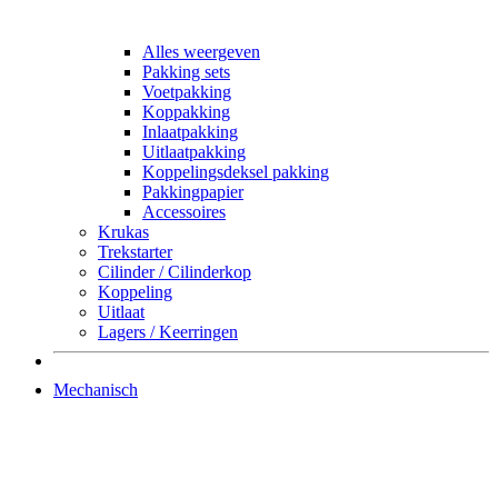
Alles weergeven
Pakking sets
Voetpakking
Koppakking
Inlaatpakking
Uitlaatpakking
Koppelingsdeksel pakking
Pakkingpapier
Accessoires
Krukas
Trekstarter
Cilinder / Cilinderkop
Koppeling
Uitlaat
Lagers / Keerringen
Mechanisch