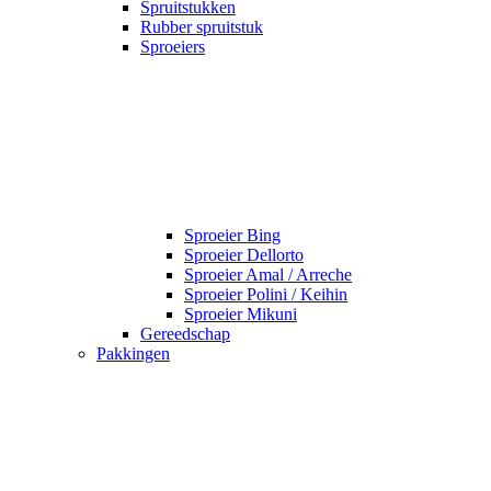
Spruitstukken
Rubber spruitstuk
Sproeiers
Sproeier Bing
Sproeier Dellorto
Sproeier Amal / Arreche
Sproeier Polini / Keihin
Sproeier Mikuni
Gereedschap
Pakkingen