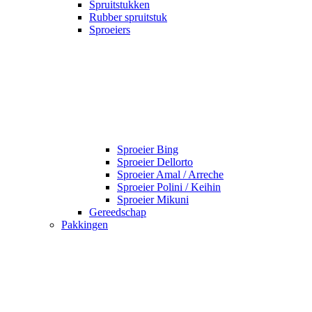
Spruitstukken
Rubber spruitstuk
Sproeiers
Sproeier Bing
Sproeier Dellorto
Sproeier Amal / Arreche
Sproeier Polini / Keihin
Sproeier Mikuni
Gereedschap
Pakkingen