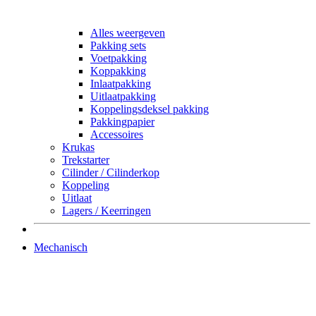
Alles weergeven
Pakking sets
Voetpakking
Koppakking
Inlaatpakking
Uitlaatpakking
Koppelingsdeksel pakking
Pakkingpapier
Accessoires
Krukas
Trekstarter
Cilinder / Cilinderkop
Koppeling
Uitlaat
Lagers / Keerringen
Mechanisch