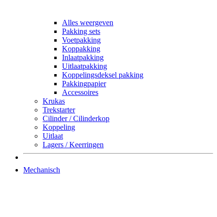
Alles weergeven
Pakking sets
Voetpakking
Koppakking
Inlaatpakking
Uitlaatpakking
Koppelingsdeksel pakking
Pakkingpapier
Accessoires
Krukas
Trekstarter
Cilinder / Cilinderkop
Koppeling
Uitlaat
Lagers / Keerringen
Mechanisch