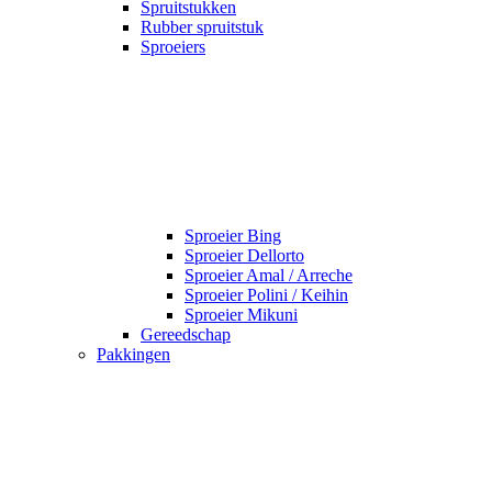
Spruitstukken
Rubber spruitstuk
Sproeiers
Sproeier Bing
Sproeier Dellorto
Sproeier Amal / Arreche
Sproeier Polini / Keihin
Sproeier Mikuni
Gereedschap
Pakkingen