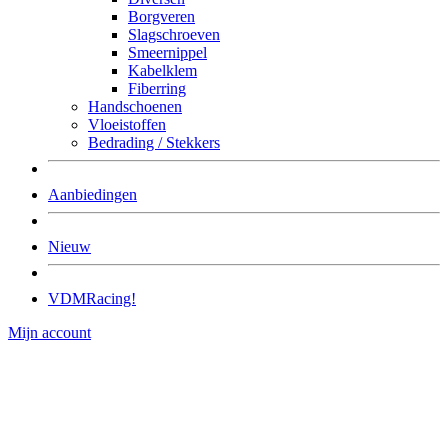
Borgveren
Slagschroeven
Smeernippel
Kabelklem
Fiberring
Handschoenen
Vloeistoffen
Bedrading / Stekkers
Aanbiedingen
Nieuw
VDMRacing!
Mijn account