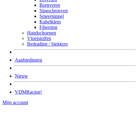
Borgveren
Slagschroeven
Smeernippel
Kabelklem
Fiberring
Handschoenen
Vloeistoffen
Bedrading / Stekkers
Aanbiedingen
Nieuw
VDMRacing!
Mijn account