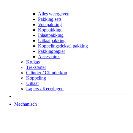
Alles weergeven
Pakking sets
Voetpakking
Koppakking
Inlaatpakking
Uitlaatpakking
Koppelingsdeksel pakking
Pakkingpapier
Accessoires
Krukas
Trekstarter
Cilinder / Cilinderkop
Koppeling
Uitlaat
Lagers / Keerringen
Mechanisch