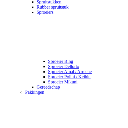
Spruitstukken
Rubber spruitstuk
Sproeiers
Sproeier Bing
Sproeier Dellorto
Sproeier Amal / Arreche
Sproeier Polini / Keihin
Sproeier Mikuni
Gereedschap
Pakkingen