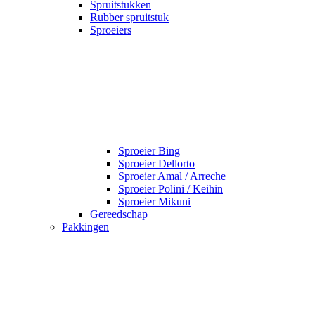
Spruitstukken
Rubber spruitstuk
Sproeiers
Sproeier Bing
Sproeier Dellorto
Sproeier Amal / Arreche
Sproeier Polini / Keihin
Sproeier Mikuni
Gereedschap
Pakkingen