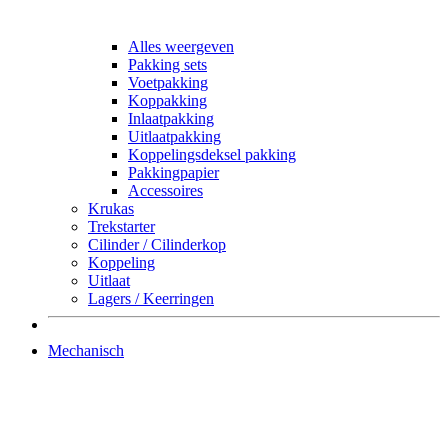
Alles weergeven
Pakking sets
Voetpakking
Koppakking
Inlaatpakking
Uitlaatpakking
Koppelingsdeksel pakking
Pakkingpapier
Accessoires
Krukas
Trekstarter
Cilinder / Cilinderkop
Koppeling
Uitlaat
Lagers / Keerringen
Mechanisch